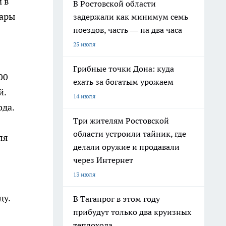
 в
В Ростовской области
шары
задержали как минимум семь
поездов, часть — на два часа
25 июля
Грибные точки Дона: куда
00
ехать за богатым урожаем
й.
14 июля
ода.
Три жителям Ростовской
области устроили тайник, где
ля
делали оружие и продавали
через Интернет
13 июля
ду.
В Таганрог в этом году
прибудут только два круизных
теплохода