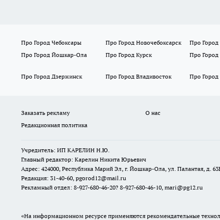
Про Город Чебоксары
Про Город Новочебоксарск
Про Город
Про Город Йошкар-Ола
Про Город Курск
Про Город
Про Город Дзержинск
Про Город Владивосток
Про Город
Заказать рекламу
О нас
Редакционная политика
Учредитель: ИП КАРЕЛИН Н.Ю.
Главный редактор: Карелин Никита Юрьевич
Адрес: 424000, Республика Марий Эл, г. Йошкар-Ола, ул. Палантая, д. 63
Редакция: 31-40-60, pgorod12@mail.ru
Рекламный отдел: 8-927-680-46-20? 8-927-680-46-10, mari@pg12.ru
«На информационном ресурсе применяются рекомендательные техноло