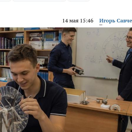
14 мая 15:46
Игорь Савч