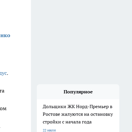
енко
дус
.
та
Популярное
Дольщики ЖК Норд-Премьер в
том
Ростове жалуются на остановку
стройки с начала года
.
22 июля