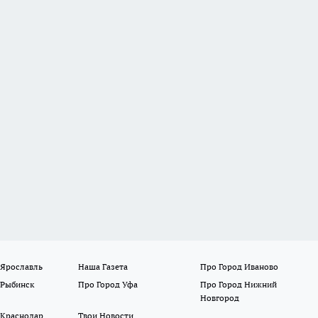
 Ярославль
Наша Газета
Про Город Иваново
 Рыбинск
Про Город Уфа
Про Город Нижний
Новгород
 Краснодар
Твои Новости