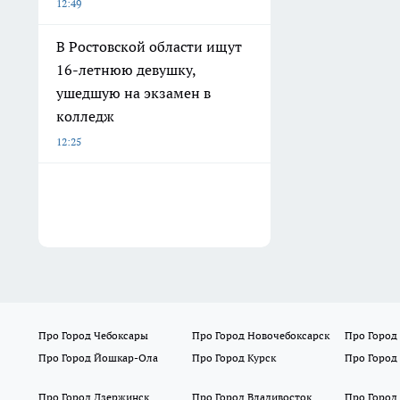
12:49
В Ростовской области ищут
16-летнюю девушку,
ушедшую на экзамен в
колледж
12:25
Про Город Чебоксары
Про Город Новочебоксарск
Про Город
Про Город Йошкар-Ола
Про Город Курск
Про Город
Про Город Дзержинск
Про Город Владивосток
Про Город