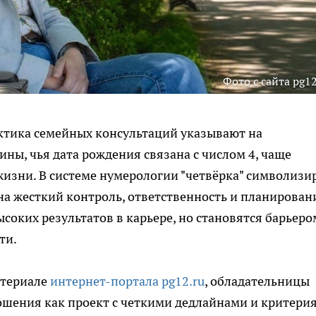
Фото с сайта pg12
ктика семейных консультаций указывают на
ы, чья дата рождения связана с числом 4, чаще
жизни. В системе нумерологии "четвёрка" символизи
на жесткий контроль, ответственность и планирован
соких результатов в карьере, но становятся барьеро
ти.
атериале
интернет-портала pg12.ru
, обладательницы
ошения как проект с четкими дедлайнами и критери