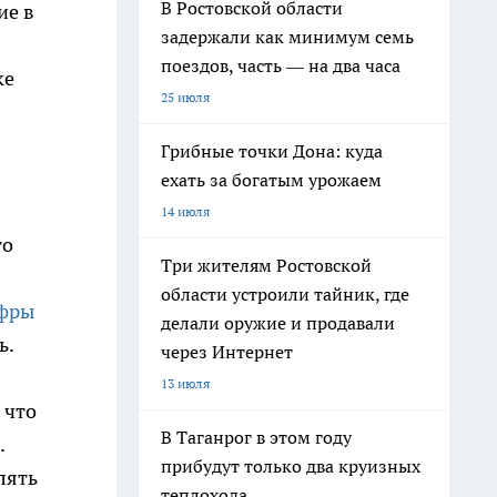
В Ростовской области
ие в
задержали как минимум семь
поездов, часть — на два часа
ке
25 июля
Грибные точки Дона: куда
ехать за богатым урожаем
14 июля
то
Три жителям Ростовской
области устроили тайник, где
ифры
делали оружие и продавали
ь.
через Интернет
13 июля
 что
В Таганрог в этом году
.
прибудут только два круизных
лять
теплохода