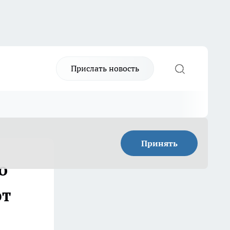
Прислать новость
Принять
о
ют