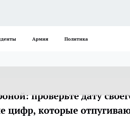
иденты
Армия
Политика
оной: проверьте дату своег
е цифр, которые отпугива