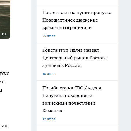
После атаки на пункт пропуска
Новошахтинск движение
временно ограничили
.ru
25 июля
Константин Ивлев назвал
Центральный рынок Ростова
лучшим в России
рует
10 июля
ие.
Погибшего на СВО Андрея
м
Пичугина похоронят с
воинскими почестями в
Каменске
12 июля
ями