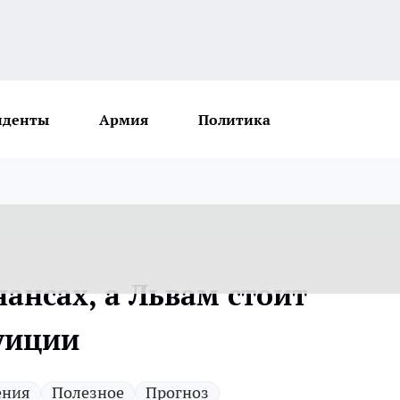
иденты
Армия
Политика
ансах, а Львам стоит
уиции
ения
Полезное
Прогноз