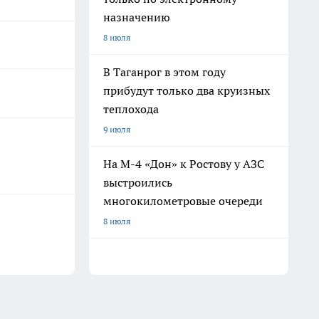
назначению
8 июля
В Таганрог в этом году
прибудут только два круизных
теплохода
9 июля
На М-4 «Дон» к Ростову у АЗС
выстроились
многокилометровые очереди
8 июля