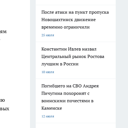
После атаки на пункт пропуска
Новошахтинск движение
временно ограничили
тям
25 июля
т
Константин Ивлев назвал
Центральный рынок Ростова
лучшим в России
10 июля
Погибшего на СВО Андрея
Пичугина похоронят с
ию
воинскими почестями в
ивых
Каменске
12 июля