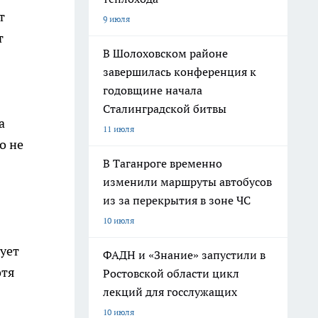
т
9 июля
т
В Шолоховском районе
завершилась конференция к
годовщине начала
Сталинградской битвы
а
11 июля
о не
В Таганроге временно
изменили маршруты автобусов
из за перекрытия в зоне ЧС
10 июля
ует
ФАДН и «Знание» запустили в
отя
Ростовской области цикл
лекций для госслужащих
10 июля