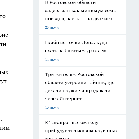
В Ростовской области
задержали как минимум семь
го
поездов, часть — на два часа
25 июля
вие
Грибные точки Дона: куда
ти,
ехать за богатым урожаем
14 июля
ных
Три жителям Ростовской
гут
области устроили тайник, где
делали оружие и продавали
через Интернет
13 июля
,
В Таганрог в этом году
этим
прибудут только два круизных
теплохода