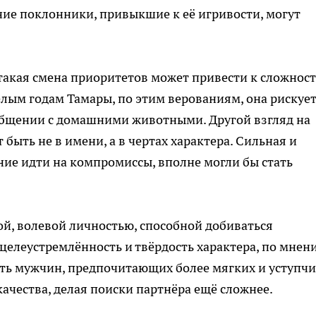
ние поклонники, привыкшие к её игривости, могут
 такая смена приоритетов может привести к сложнос
елым годам Тамары, по этим верованиям, она рискуе
 общении с домашними животными. Другой взгляд на
быть не в имени, а в чертах характера. Сильная и
ние идти на компромиссы, вполне могли бы стать
ой, волевой личностью, способной добиваться
 целеустремлённость и твёрдость характера, по мнен
ать мужчин, предпочитающих более мягких и уступч
качества, делая поиски партнёра ещё сложнее.