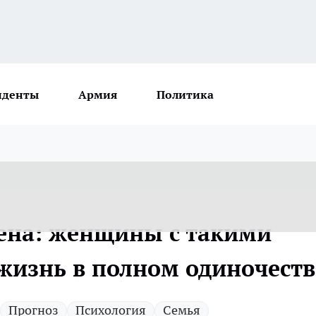
иденты
Армия
Политика
ена: женщины с такими
изнь в полном одиночеств
Прогноз
Психология
Семья