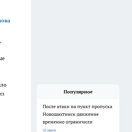
нова
,
ые
ыло
Популярное
из
После атаки на пункт пропуска
Новошахтинск движение
временно ограничили
25 июля