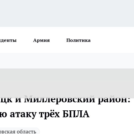
иденты
Армия
Политика
цк и Миллеровский район:
ю атаку трёх БПЛА
овская область