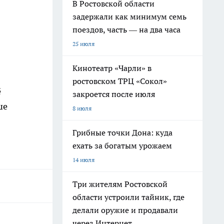
В Ростовской области
задержали как минимум семь
поездов, часть — на два часа
25 июля
Кинотеатр «Чарли» в
ростовском ТРЦ «Сокол»
ё
закроется после июля
ше
8 июля
Грибные точки Дона: куда
ехать за богатым урожаем
14 июля
Три жителям Ростовской
области устроили тайник, где
делали оружие и продавали
через Интернет