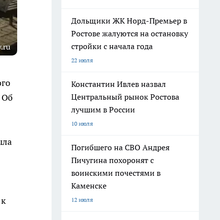
Дольщики ЖК Норд-Премьер в
Ростове жалуются на остановку
стройки с начала года
.ru
22 июля
ого
Константин Ивлев назвал
Центральный рынок Ростова
 Об
лучшим в России
10 июля
ыла
Погибшего на СВО Андрея
Пичугина похоронят с
воинскими почестями в
Каменске
 к
12 июля