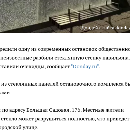
Дондей с сайта donday
вредили одну из современных остановок общественн
 неизвестные разбили стеклянную стенку павильона.
оставили очевидцы, сообщает
"Donday.ru"
.
 из стеклянных панелей остановочного комплекса б
ами.
по адресу Большая Садовая, 176. Местные жители
стекло может разрушиться полностью, что приведет
ородской улице.