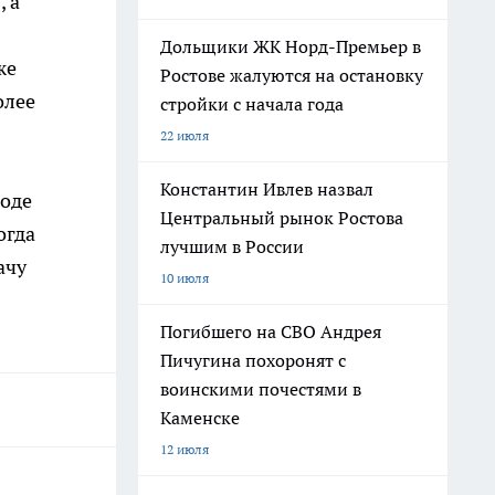
 а
Дольщики ЖК Норд-Премьер в
же
Ростове жалуются на остановку
олее
стройки с начала года
22 июля
Константин Ивлев назвал
воде
Центральный рынок Ростова
Тогда
лучшим в России
ачу
10 июля
Погибшего на СВО Андрея
Пичугина похоронят с
воинскими почестями в
Каменске
12 июля