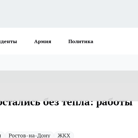
иденты
Армия
Политика
остались без тепла: работы
я
Ростов-на-Дону
ЖКХ