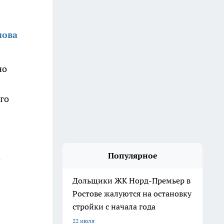
нова
но
го
Популярное
о
Дольщики ЖК Норд-Премьер в
Ростове жалуются на остановку
стройки с начала года
22 июля