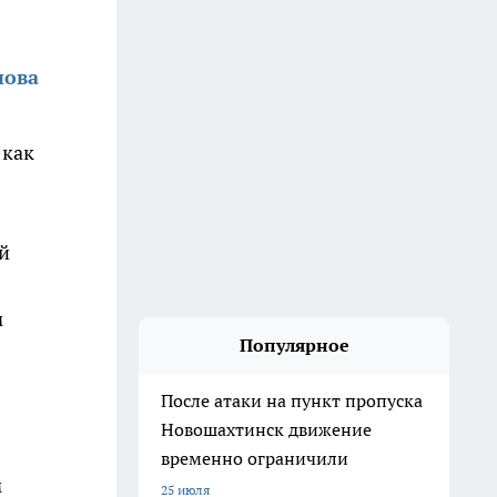
нова
 как
й
м
Популярное
После атаки на пункт пропуска
Новошахтинск движение
временно ограничили
м
25 июля