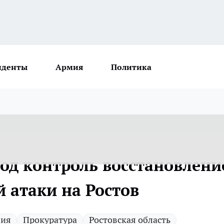
иденты
Армия
Политика
под контроль восстановлени
й атаки на Ростов
вия
Прокуратура
Ростовская область