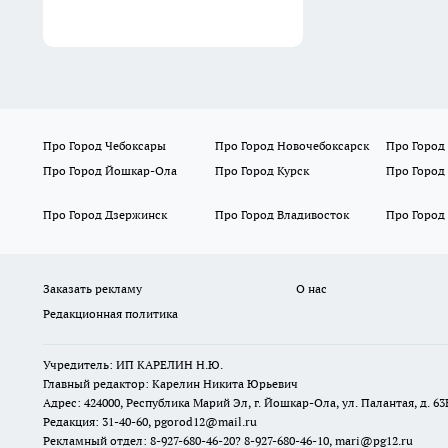
Про Город Чебоксары
Про Город Новочебоксарск
Про Город
Про Город Йошкар-Ола
Про Город Курск
Про Город
Про Город Дзержинск
Про Город Владивосток
Про Город
Заказать рекламу
О нас
Редакционная политика
Учредитель: ИП КАРЕЛИН Н.Ю.
Главный редактор: Карелин Никита Юрьевич
Адрес: 424000, Республика Марий Эл, г. Йошкар-Ола, ул. Палантая, д. 63
Редакция: 31-40-60, pgorod12@mail.ru
Рекламный отдел: 8-927-680-46-20? 8-927-680-46-10, mari@pg12.ru