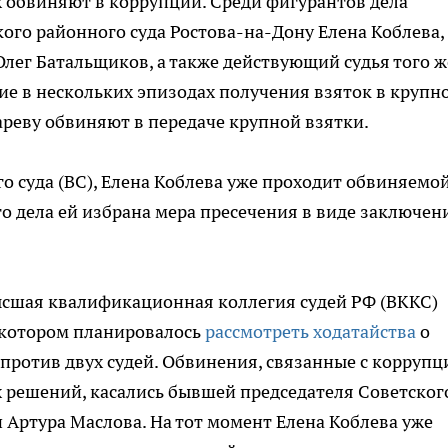
ых обвиняют в коррупции. Среди фигурантов дела
ого районного суда Ростова-на-Дону Елена Коблева,
Олег Батальщиков, а также действующий судья того ж
тие в нескольких эпизодах получения взяток в крупн
ареву обвиняют в передаче крупной взятки.
о суда (ВС), Елена Коблева уже проходит обвиняемо
го дела ей избрана мера пресечения в виде заключен
Высшая квалификационная коллегия судей РФ (ВККС)
а котором планировалось
рассмотреть ходатайства
о
против двух судей. Обвинения, связанные с коррупц
 решений, касались бывшей председателя Советског
 Артура Маслова. На тот момент Елена Коблева уже