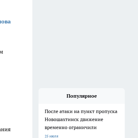
нова
ым
Популярное
После атаки на пункт пропуска
Новошахтинск движение
временно ограничили
ания
25 июля