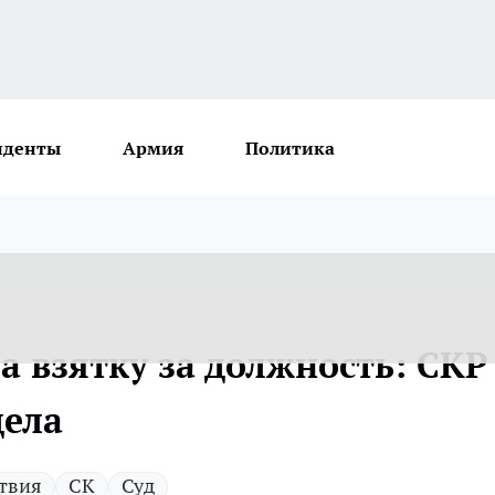
иденты
Армия
Политика
ла взятку за должность: СКР
дела
твия
СК
Суд