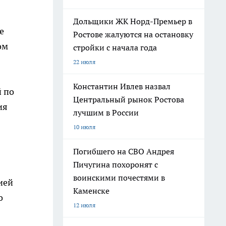
Дольщики ЖК Норд-Премьер в
е
Ростове жалуются на остановку
ом
стройки с начала года
22 июля
Константин Ивлев назвал
й по
Центральный рынок Ростова
ия
лучшим в России
10 июля
Погибшего на СВО Андрея
Пичугина похоронят с
воинскими почестями в
ией
Каменске
о
12 июля