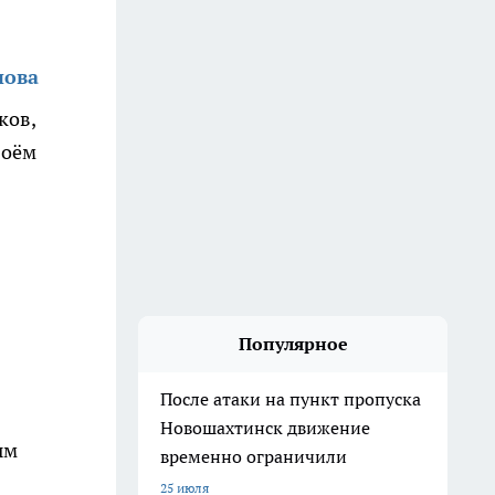
нова
ков,
воём
Популярное
После атаки на пункт пропуска
Новошахтинск движение
ым
временно ограничили
25 июля