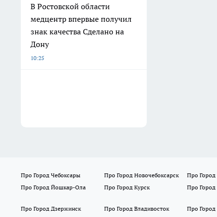
В Ростовской области
медцентр впервые получил
знак качества Сделано на
Дону
10:25
Про Город Чебоксары
Про Город Новочебоксарск
Про Город
Про Город Йошкар-Ола
Про Город Курск
Про Город
Про Город Дзержинск
Про Город Владивосток
Про Город