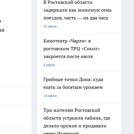
В Ростовской области
задержали как минимум семь
поездов, часть — на два часа
о
25 июля
ли
Кинотеатр «Чарли» в
ростовском ТРЦ «Сокол»
закроется после июля
8 июля
Грибные точки Дона: куда
ехать за богатым урожаем
14 июля
Три жителям Ростовской
области устроили тайник, где
делали оружие и продавали
через Интернет