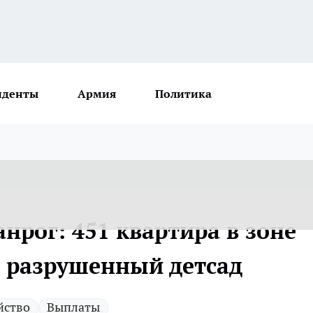
иденты
Армия
Политика
анрог: 451 квартира в зоне
и разрушенный детсад
йство
Выплаты