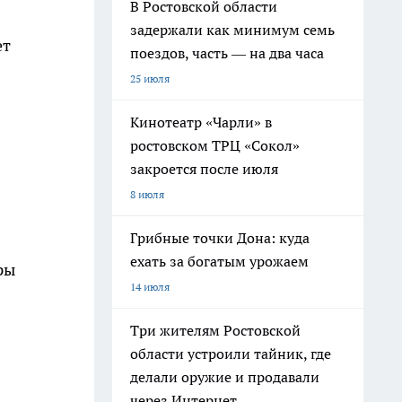
В Ростовской области
задержали как минимум семь
ет
поездов, часть — на два часа
25 июля
Кинотеатр «Чарли» в
ростовском ТРЦ «Сокол»
закроется после июля
8 июля
Грибные точки Дона: куда
ехать за богатым урожаем
ры
14 июля
Три жителям Ростовской
области устроили тайник, где
делали оружие и продавали
через Интернет