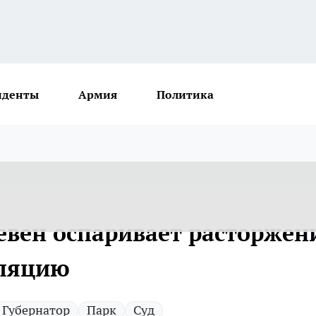
иденты
Армия
Политика
евен оспаривает расторжен
лляцию
Губернатор
Парк
Суд