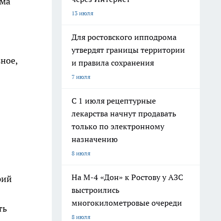
рма
13 июля
Для ростовского ипподрома
утвердят границы территории
ное,
и правила сохранения
7 июля
С 1 июля рецептурные
лекарства начнут продавать
только по электронному
назначению
8 июля
На М-4 «Дон» к Ростову у АЗС
рий
выстроились
многокилометровые очереди
ть
8 июля