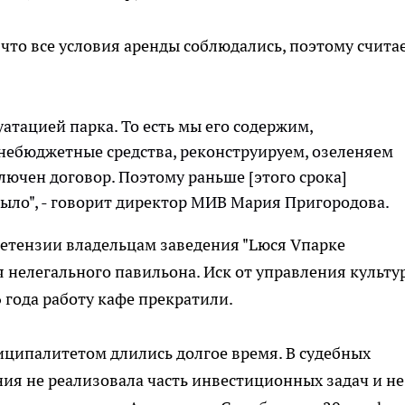
что все условия аренды соблюдались, поэтому счита
атацией парка. То есть мы его содержим,
внебюджетные средства, реконструируем, озеленяем
аключен договор. Поэтому раньше [этого срока]
 было", - говорит директор МИВ Мария Пригородова.
ретензии владельцам заведения "Lюся Vпарке
я нелегального павильона. Иск от управления культу
6 года работу кафе прекратили.
иципалитетом длились долгое время. В судебных
ия не реализовала часть инвестиционных задач и не