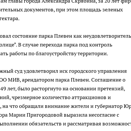
ам главы города Александра Скрябина, за 20 лет фи
шительных документов, при этом площадь зеленых
гектара.
вал состояние парка Плевен как неудовлетворитель
лице". В случае перехода парка под контроль
ть работы по благоустройству территории.
жный суд удовлетворил иск городского управления
ОО МИВ, арендатором парка Плевен. Соглашение о
 49 лет, было расторгнуто на основании претензий,
ий, чрезмерное количество аттракционов и
, на что обращали внимание жители и губернатор Ю
ора Марии Пригородовой выразила несогласие с
выполнении обязательств и рассматривая возможнос