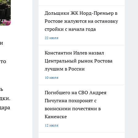
Дольщики ЖК Норд-Премьер в
.ru
Ростове жалуются на остановку
стройки с начала года
22 июля
 и
Константин Ивлев назвал
Центральный рынок Ростова
это
лучшим в России
10 июля
сь
Погибшего на СВО Андрея
дки.
Пичугина похоронят с
дара
воинскими почестями в
Каменске
12 июля