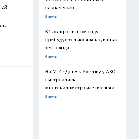
гей
назначению
8 июля
ов.
В Таганрог в этом году
прибудут только два круизных
теплохода
9 июля
На М-4 «Дон» к Ростову у АЗС
выстроились
многокилометровые очереди
8 июля