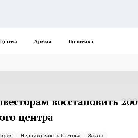
иденты
Армия
Политика
нвесторам восстановить 200
ого центра
тория
Недвижимость Ростова
Закон