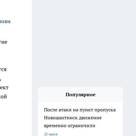
нова
тие
тся
,
ъект
Популярное
кой
После атаки на пункт пропуска
Новошахтинск движение
временно ограничили
25 июля