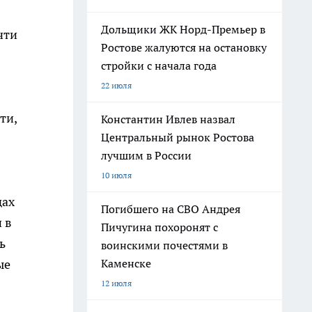
Дольщики ЖК Норд-Премьер в
чти
Ростове жалуются на остановку
стройки с начала года
22 июля
ти,
Константин Ивлев назвал
Центральный рынок Ростова
лучшим в России
10 июля
дах
Погибшего на СВО Андрея
 в
Пичугина похоронят с
ь
воинскими почестями в
ые
Каменске
12 июля