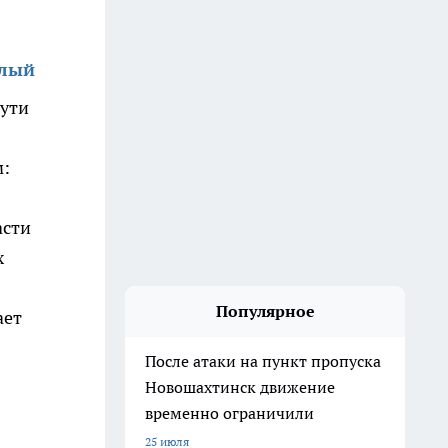
алый
пути
м:
асти
х
Популярное
ает
После атаки на пункт пропуска
Новошахтинск движение
временно ограничили
25 июля