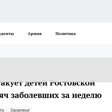
иденты
Армия
Политика
акует детей Ростовской
сяч заболевших за неделю
ть
Здоровье