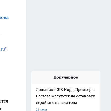
нова
о
ru"
.
Популярное
Дольщики ЖК Норд-Премьер в
Ростове жалуются на остановку
ится
стройки с начала года
в
22 июля