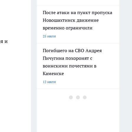
После атаки на пункт пропуска
Новошахтинск движение
временно ограничили
25 июля
я и
Погибшего на СВО Андрея
Пичугина похоронят с
воинскими почестями в
Каменске
12 июля
В Ростовской области
задержали как минимум семь
поездов, часть — на два часа
25 июля