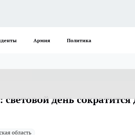
иденты
Армия
Политика
: световой день сократится 
ская область