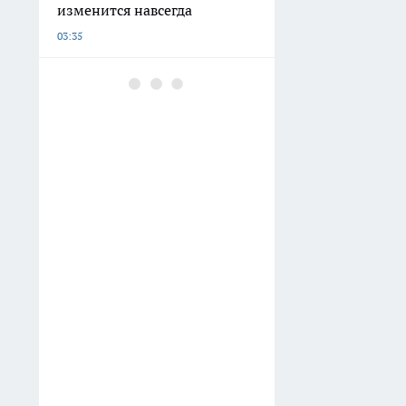
изменится навсегда
03:35
Ростов 9 августа ждет жара
до +38 и ясная погода
00:46
В Ростовской области число
лесных пожаров за год
выросло на 33%
00:08
«Ростов» увез ничью из
Москвы с ЦСКА после
спорного эпизода в
штрафной
Вчера