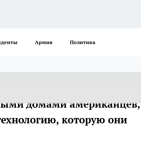
иденты
Армия
Политика
выми домами американцев,
технологию, которую они