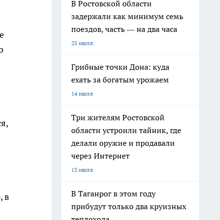
В Ростовской области
задержали как минимум семь
поездов, часть — на два часа
е
25 июля
о
Грибные точки Дона: куда
ехать за богатым урожаем
14 июля
Три жителям Ростовской
я,
области устроили тайник, где
делали оружие и продавали
через Интернет
13 июля
В Таганрог в этом году
, в
прибудут только два круизных
теплохода