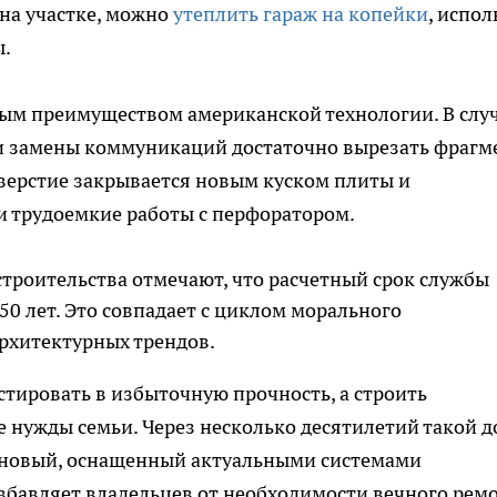
на участке, можно
утеплить гараж на копейки
, испол
ы.
ым преимуществом американской технологии. В слу
и замены коммуникаций достаточно вырезать фрагм
верстие закрывается новым куском плиты и
и трудоемкие работы с перфоратором.
строительства отмечают, что расчетный срок службы
50 лет. Это совпадает с циклом морального
рхитектурных трендов.
тировать в избыточную прочность, а строить
 нужды семьи. Через несколько десятилетий такой 
е новый, оснащенный актуальными системами
збавляет владельцев от необходимости вечного рем