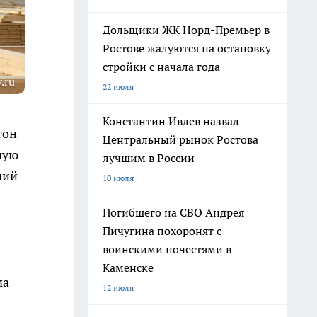
Дольщики ЖК Норд-Премьер в
Ростове жалуются на остановку
стройки с начала года
.ru
22 июля
Константин Ивлев назвал
тон
Центральный рынок Ростова
ную
лучшим в России
ний
10 июля
Погибшего на СВО Андрея
Пичугина похоронят с
воинскими почестями в
Каменске
ма
12 июля