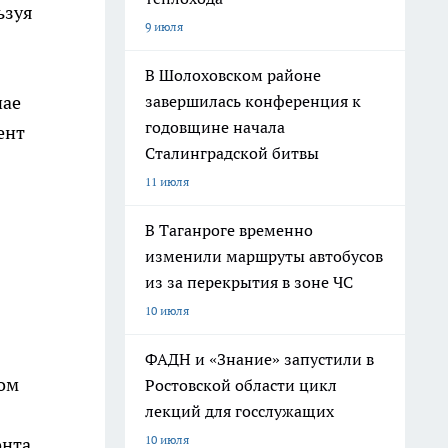
ьзуя
9 июля
В Шолоховском районе
завершилась конференция к
чае
годовщине начала
ент
Сталинградской битвы
11 июля
В Таганроге временно
изменили маршруты автобусов
из за перекрытия в зоне ЧС
10 июля
ФАДН и «Знание» запустили в
дом
Ростовской области цикл
лекций для госслужащих
10 июля
онта