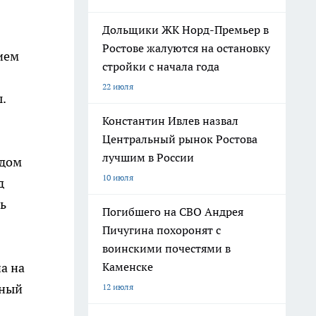
Дольщики ЖК Норд-Премьер в
Ростове жалуются на остановку
ием
стройки с начала года
22 июля
.
Константин Ивлев назвал
Центральный рынок Ростова
лучшим в России
ждом
10 июля
д
ь
Погибшего на СВО Андрея
Пичугина похоронят с
воинскими почестями в
а на
Каменске
щный
12 июля