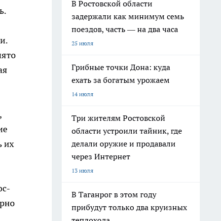
В Ростовской области
ь.
задержали как минимум семь
поездов, часть — на два часа
и.
25 июля
нято
Грибные точки Дона: куда
ая
ехать за богатым урожаем
14 июля
,
Три жителям Ростовской
ие
области устроили тайник, где
ь их
делали оружие и продавали
через Интернет
13 июля
ос-
В Таганрог в этом году
ерно
прибудут только два круизных
теплохода