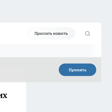
Прислать новость
Принять
их