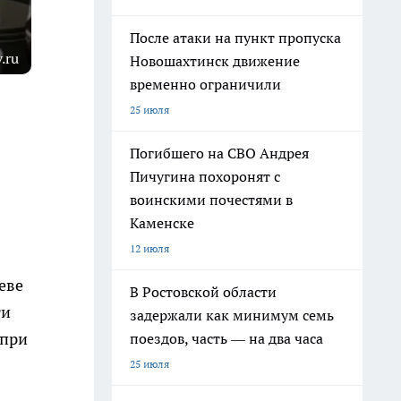
После атаки на пункт пропуска
.ru
Новошахтинск движение
временно ограничили
25 июля
Погибшего на СВО Андрея
Пичугина похоронят с
воинскими почестями в
Каменске
12 июля
еве
В Ростовской области
ти
задержали как минимум семь
 при
поездов, часть — на два часа
25 июля