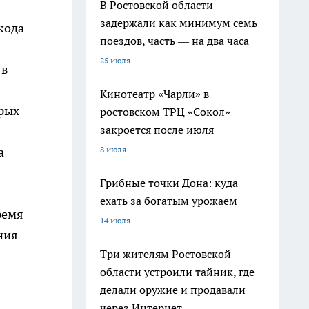
В Ростовской области
задержали как минимум семь
кода
поездов, часть — на два часа
25 июля
 в
Кинотеатр «Чарли» в
арых
ростовском ТРЦ «Сокол»
закроется после июля
8 июля
а
Грибные точки Дона: куда
ехать за богатым урожаем
ремя
14 июля
ния
Три жителям Ростовской
области устроили тайник, где
делали оружие и продавали
через Интернет