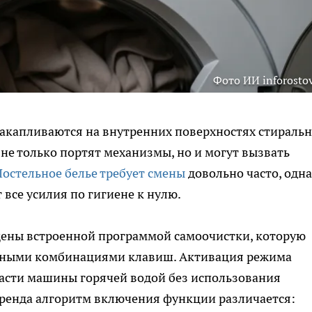
Фото ИИ inforostov
накапливаются на внутренних поверхностях стираль
не только портят механизмы, но и могут вызвать
Постельное белье требует смены
довольно часто, одн
 все усилия по гигиене к нулю.
ены встроенной программой самоочистки, которую
нными комбинациями клавиш. Активация режима
асти машины горячей водой без использования
бренда алгоритм включения функции различается: