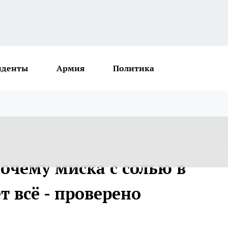
иденты
Армия
Политика
почему миска с солью в
 всё - проверено