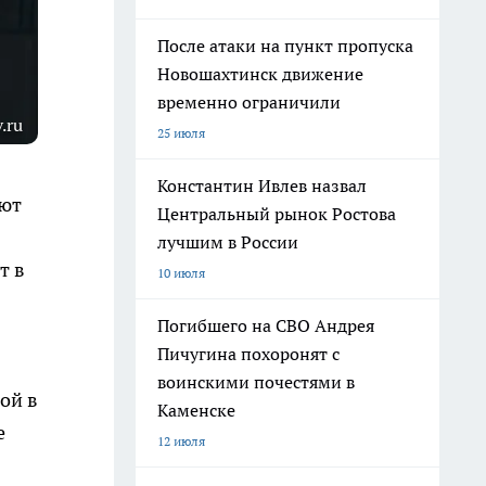
После атаки на пункт пропуска
Новошахтинск движение
временно ограничили
.ru
25 июля
Константин Ивлев назвал
уют
Центральный рынок Ростова
лучшим в России
т в
10 июля
Погибшего на СВО Андрея
Пичугина похоронят с
воинскими почестями в
ой в
Каменске
е
12 июля