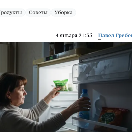
Продукты
Советы
Уборка
4 января 21:35
Павел Греб