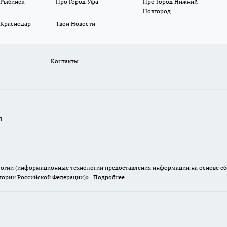
 Рыбинск
Про Город Уфа
Про Город Нижний
Новгород
 Краснодар
Твои Новости
Контакты
В
гии (информационные технологии предоставления информации на основе сбор
итории Российской Федерации)».
Подробнее