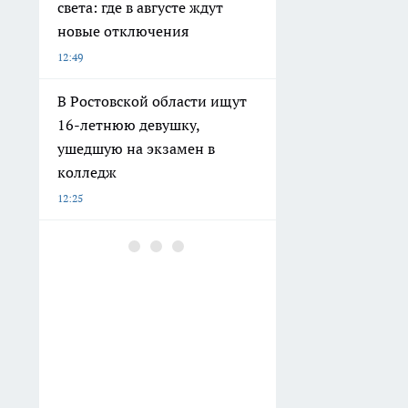
света: где в августе ждут
новые отключения
12:49
В Ростовской области ищут
16-летнюю девушку,
ушедшую на экзамен в
колледж
12:25
В четырех районах
Ростовской области
объявили предупреждение
из-за пожароопасности 5
класса
12:05
Больше не разоряюсь на