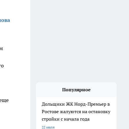
лова
рм
го
Популярное
 еще
Дольщики ЖК Норд-Премьер в
Ростове жалуются на остановку
стройки с начала года
22 июля