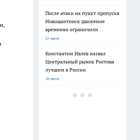
После атаки на пункт пропуска
Новошахтинск движение
и,
временно ограничили
25 июля
о
Константин Ивлев назвал
Центральный рынок Ростова
лучшим в России
10 июля
Погибшего на СВО Андрея
Пичугина похоронят с
воинскими почестями в
Каменске
12 июля