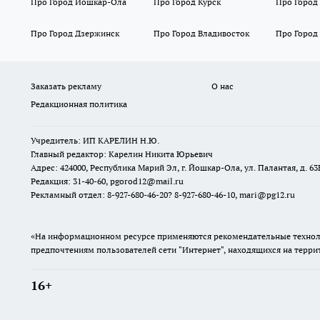
Про Город Йошкар-Ола
Про Город Курск
Про Город
Про Город Дзержинск
Про Город Владивосток
Про Город
Заказать рекламу
О нас
Редакционная политика
Учредитель: ИП КАРЕЛИН Н.Ю.
Главный редактор: Карелин Никита Юрьевич
Адрес: 424000, Республика Марий Эл, г. Йошкар-Ола, ул. Палантая, д. 63
Редакция: 31-40-60, pgorod12@mail.ru
Рекламный отдел: 8-927-680-46-20? 8-927-680-46-10, mari@pg12.ru
«На информационном ресурсе применяются рекомендательные техноло
предпочтениям пользователей сети "Интернет", находящихся на терр
16+