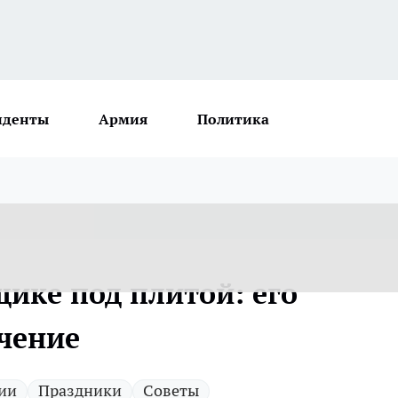
иденты
Армия
Политика
щике под плитой: его
чение
ии
Праздники
Советы