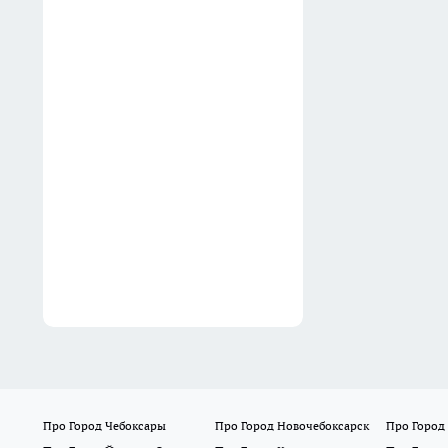
школу: пять простых
способов сократить расходы
на канцелярию на треть
бюджета
11:40
Про Город Чебоксары
Про Город Новочебоксарск
Про Город