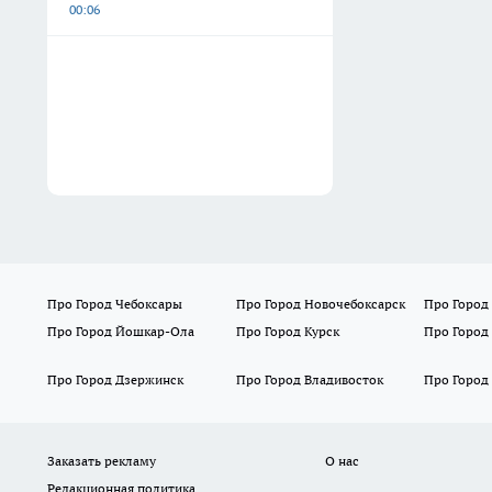
00:06
Про Город Чебоксары
Про Город Новочебоксарск
Про Город
Про Город Йошкар-Ола
Про Город Курск
Про Город
Про Город Дзержинск
Про Город Владивосток
Про Город
Заказать рекламу
О нас
Редакционная политика