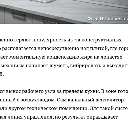
Фото ИИ inforostov
енно теряют популярность из-за конструктивных
 располагается непосредственно над плитой, где гор
вает моментальную конденсацию жира на лопастях
е механизм начинает шуметь, вибрировать и выходит
й.
 вынос рабочего узла за пределы кухни. В зоне гот
ненный с воздуховодом. Сам канальный вентилятор
 или другом техническом помещении. Для такой сист
ая линия управления, но результат оправдывает