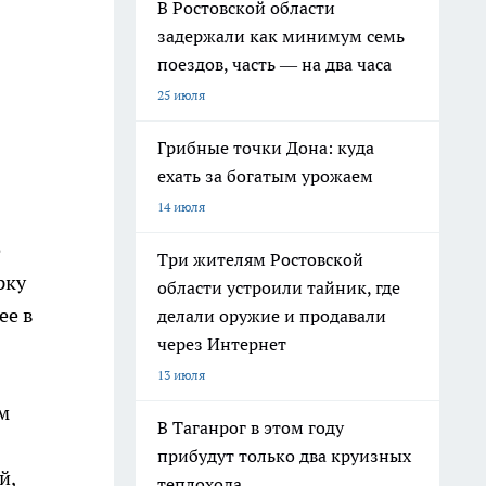
В Ростовской области
задержали как минимум семь
поездов, часть — на два часа
25 июля
Грибные точки Дона: куда
ехать за богатым урожаем
14 июля
е
Три жителям Ростовской
рку
области устроили тайник, где
ее в
делали оружие и продавали
через Интернет
13 июля
м
В Таганрог в этом году
прибудут только два круизных
й,
теплохода