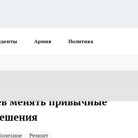
иденты
Армия
Политика
яев менять привычные
решения
Полезное
Ремонт