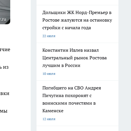
Дольщики ЖК Норд-Премьер в
.ru
Ростове жалуются на остановку
стройки с начала года
22 июля
ячие
Константин Ивлев назвал
Центральный рынок Ростова
лучшим в России
ь из
10 июля
Погибшего на СВО Андрея
овки
Пичугина похоронят с
воинскими почестями в
емы
Каменске
12 июля