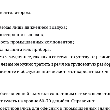
 вентилятором:
ваемая лишь движением воздуха;
посторонних запахов;
ность промышленных компонентов;
а на двигатель прибора.
тся медленнее, так как в системе отсутствуют резки
зяевам не нужно тратить время на трудоемкую разбо
ремонте и обслуживании делает этот вариант выгодн
аботе внешней вытяжки сопоставим с тихим шелесто
т гудеть на уровне 60-70 децибел. Справочно:
роектировались для офисных и промышленных здани