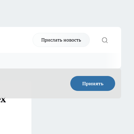
Прислать новость
Принять
ех