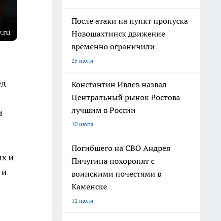
После атаки на пункт пропуска
.ru
Новошахтинск движение
временно ограничили
25 июля
ед
Константин Ивлев назвал
Центральный рынок Ростова
лучшим в России
и
10 июля
Погибшего на СВО Андрея
их и
Пичугина похоронят с
 и
воинскими почестями в
Каменске
12 июля