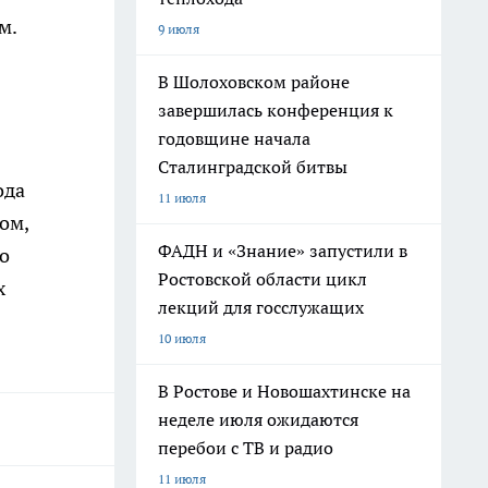
м.
9 июля
В Шолоховском районе
завершилась конференция к
годовщине начала
Сталинградской битвы
ода
11 июля
ом,
ФАДН и «Знание» запустили в
о
Ростовской области цикл
х
лекций для госслужащих
10 июля
В Ростове и Новошахтинске на
неделе июля ожидаются
перебои с ТВ и радио
11 июля