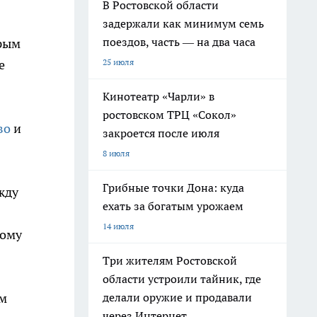
В Ростовской области
задержали как минимум семь
поездов, часть — на два часа
орым
е
25 июля
Кинотеатр «Чарли» в
ростовском ТРЦ «Сокол»
во
и
закроется после июля
8 июля
Грибные точки Дона: куда
жду
ехать за богатым урожаем
14 июля
гому
Три жителям Ростовской
области устроили тайник, где
ым
делали оружие и продавали
через Интернет