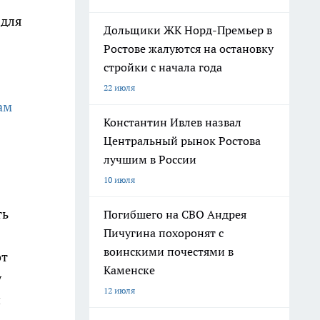
 для
Дольщики ЖК Норд-Премьер в
Ростове жалуются на остановку
стройки с начала года
22 июля
ам
Константин Ивлев назвал
Центральный рынок Ростова
лучшим в России
10 июля
ть
Погибшего на СВО Андрея
Пичугина похоронят с
воинскими почестями в
от
Каменске
у
12 июля
и