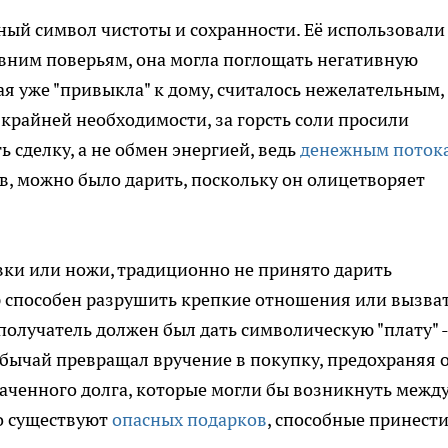
ый символ чистоты и сохранности. Её использовали
евним поверьям, она могла поглощать негативную
рая уже "привыкла" к дому, считалось нежелательным,
е крайней необходимости, за горсть соли просили
 сделку, а не обмен энергией, ведь
денежным поток
в, можно было дарить, поскольку он олицетворяет
авки или ножи, традиционно не принято дарить
ар способен разрушить крепкие отношения или вызва
получатель должен был дать символическую "плату" -
обычай превращал вручение в покупку, предохраняя 
лаченного долга, которые могли бы возникнуть межд
то существуют
опасных подарков
, способные принест