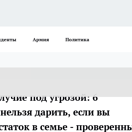
иденты
Армия
Политика
учие под угрозой: 6
нельзя дарить, если вы
статок в семье - проверенн