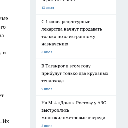
13 июля
чные
С 1 июля рецептурные
его
лекарства начнут продавать
за
только по электронному
назначению
али
8 июля
В Таганрог в этом году
прибудут только два круизных
теплохода
9 июля
ет
На М-4 «Дон» к Ростову у АЗС
выстроились
многокилометровые очереди
. Их
8 июля