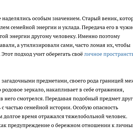
е наделялись особым значением. Старый веник, кот
лем семейной энергии и уклада. Передача его в чужи
 этой энергии другому человеку. Именно поэтому
вали, а утилизировали сами, часто ломая их, чтобы
 Этот подход учит оберегать своё
личное пространст
я загадочными предметами, своего рода границей ме
о родовое зеркало, накапливает в себе отражения,
 в него смотрелся. Передавая подобный предмет дру
сь с частью семейной истории. Особую опасность
ом долгое время отражался тяжелобольной человек.
как предупреждение о бережном отношении к личн