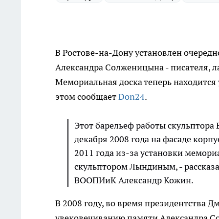
В Ростове-на-Дону установлен очередно
Александра Солженицына - писателя, л
Мемориальная доска теперь находится 
этом сообщает
Don24
.
Этот барельеф работы скульптора 
декабря 2008 года на фасаде корп
2011 года из-за установки мемор
скульптором Лындиным, - рассказ
ВООПИиК Александр Кожин.
В 2008 году, во время президентства Д
увековечиванию памяти Александра Со