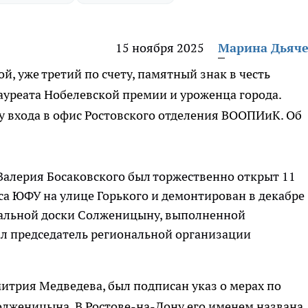
15 ноября 2025
Марина Дьяч
й, уже третий по счету, памятный знак в честь
ауреата Нобелевской премии и уроженца города.
у входа в офис Ростовского отделения ВООПИиК. Об
Валерия Босаковского был торжественно открыт 11
уса ЮФУ на улице Горького и демонтирован в декабре
иальной доски Солженицыну, выполненной
ал председатель региональной организации
митрия Медведева, был подписан указ о мерах по
лженицына. В Ростове-на-Дону его именем названа