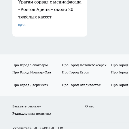
Ураган сорвал с медиафасада
«Ростов Арены» около 20
тяжёлых кассет
09:25
Про Город Чебоксары
Про Город Новочебоксарск
Про Город
Про Город Йошкар-Ола
Про Город Курск
Про Город
Про Город Дзержинск
Про Город Владивосток
Про Город
Заказать рекламу
О нас
Редакционная политика
Учредитель: ИП КАРЕЛИН Н.Ю.