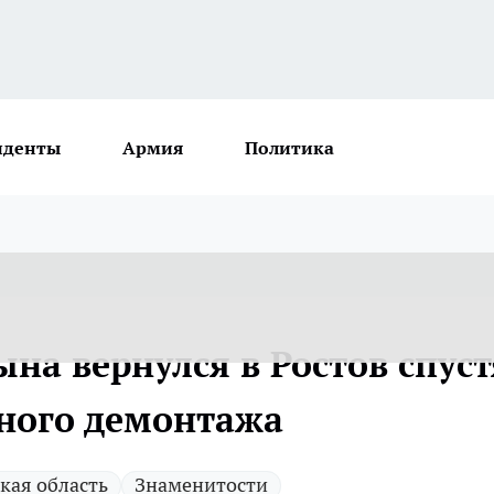
иденты
Армия
Политика
на вернулся в Ростов спуст
чного демонтажа
кая область
Знаменитости