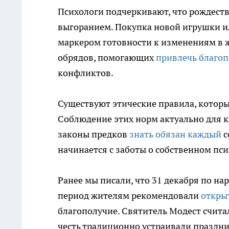
Психологи подчеркивают, что рождест
выгоранием. Покупка новой игрушки 
маркером готовности к изменениям в ж
обрядов, помогающих
привлечь благоп
конфликтов.
Существуют этические правила, которы
Соблюдение этих норм актуально для ка
законы предков
знать обязан каждый
с
начинается с заботы о собственном пс
Ранее мы писали, что 31 декабря по на
период жителям рекомендовали
откры
благополучие. Святитель Модест счит
честь традиционно устраивали праздни