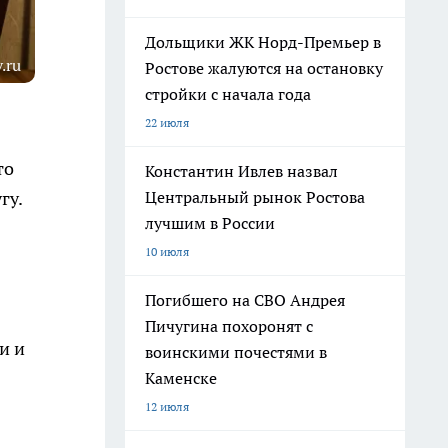
Дольщики ЖК Норд-Премьер в
.ru
Ростове жалуются на остановку
стройки с начала года
22 июля
то
Константин Ивлев назвал
Центральный рынок Ростова
гу.
лучшим в России
10 июля
Погибшего на СВО Андрея
Пичугина похоронят с
и и
воинскими почестями в
Каменске
12 июля