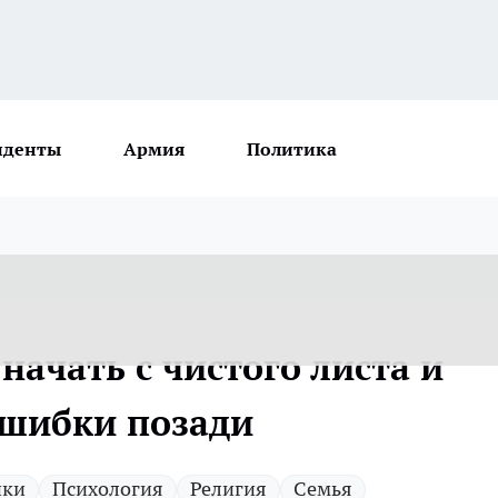
иденты
Армия
Политика
начать с чистого листа и
ошибки позади
ики
Психология
Религия
Семья