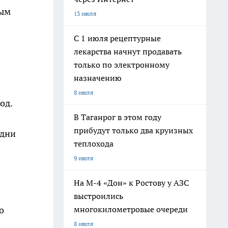
ным
13 июля
С 1 июля рецептурные
лекарства начнут продавать
только по электронному
назначению
8 июля
од.
В Таганрог в этом году
прибудут только два круизных
 дни
теплохода
9 июля
На М-4 «Дон» к Ростову у АЗС
выстроились
многокилометровые очереди
о
8 июля