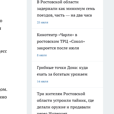
В Ростовской области
задержали как минимум семь
поездов, часть — на два часа
о
25 июля
я
Кинотеатр «Чарли» в
ростовском ТРЦ «Сокол»
закроется после июля
есс
8 июля
Грибные точки Дона: куда
ехать за богатым урожаем
14 июля
дом.
Три жителям Ростовской
нно
области устроили тайник, где
делали оружие и продавали
через Интернет