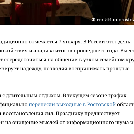
Фото ИИ inforostov
адиционно отмечается 7 января. В России этот день
покойствия и анализа итогов прошедшего года. Вмес
 сосредоточиться на общении в узком семейном кру
изирует надежду, позволяя воспринимать прошлые
н с длительным отдыхом. В текущем сезоне график
 официально
перенесли выходные в Ростовской
област
ля восстановления сил. Празднику предшествует
ен на очищение мыслей от информационного шума и