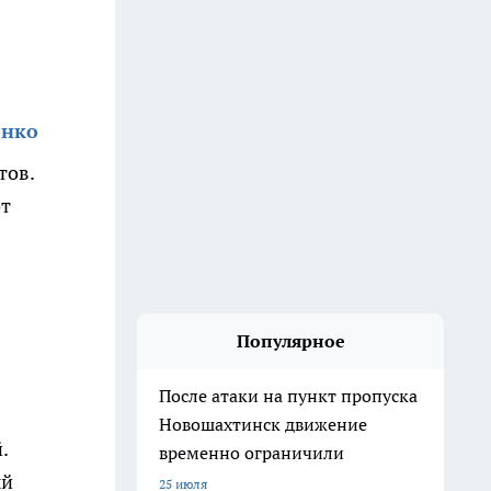
енко
тов.
от
Популярное
После атаки на пункт пропуска
Новошахтинск движение
.
временно ограничили
ый
25 июля