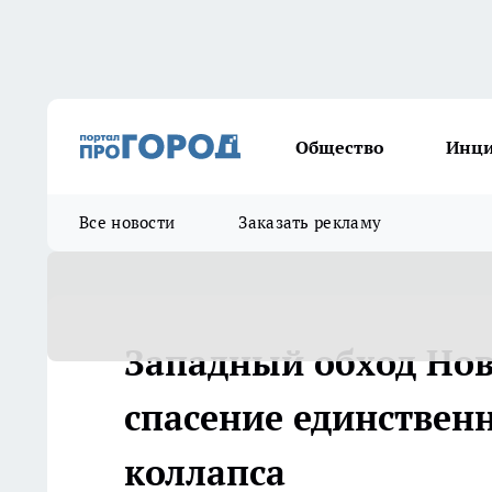
Общество
Инц
Все новости
Заказать рекламу
Западный обход Ново
спасение единственн
коллапса