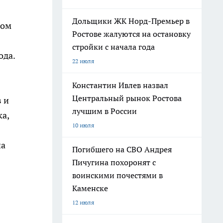
Дольщики ЖК Норд-Премьер в
дом
Ростове жалуются на остановку
стройки с начала года
ода.
22 июля
Константин Ивлев назвал
Центральный рынок Ростова
 и
лучшим в России
а,
10 июля
я
на
Погибшего на СВО Андрея
Пичугина похоронят с
воинскими почестями в
Каменске
12 июля