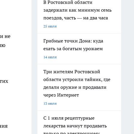
В Ростовской области
задержали как минимум семь
поездов, часть — на два часа
25 июля
и не
Грибные точки Дона: куда
ию
ехать за богатым урожаем
14 июля
Три жителям Ростовской
области устроили тайник, где
этих
делали оружие и продавали
через Интернет
13 июля
С 1 июля рецептурные
ния
лекарства начнут продавать
только по электронному