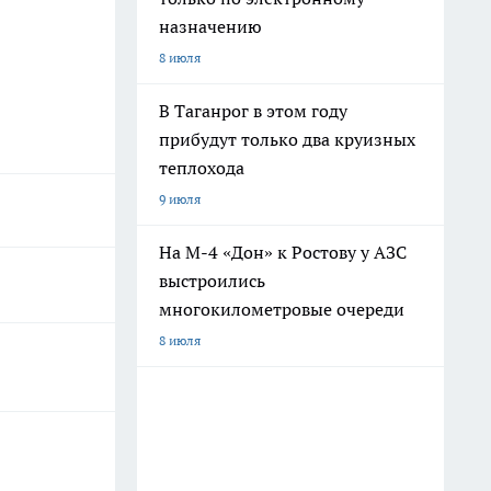
назначению
8 июля
В Таганрог в этом году
прибудут только два круизных
теплохода
9 июля
На М-4 «Дон» к Ростову у АЗС
выстроились
многокилометровые очереди
8 июля