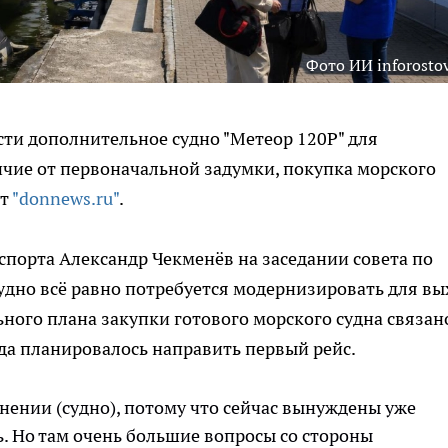
Фото ИИ inforostov
сти дополнительное судно "Метеор 120Р" для
личие от первоначальной задумки, покупка морского
ет
"donnews.ru"
.
спорта Александр Чекменёв на заседании совета по
удно всё равно потребуется модернизировать для вы
ьного плана закупки готового морского судна связан
да планировалось направить первый рейс.
нении (судно), потому что сейчас вынуждены уже
. Но там очень большие вопросы со стороны