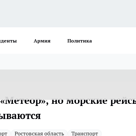
иденты
Армия
Политика
 «Метеор», но морские рейс
дываются
орт
Ростовская область
Транспорт