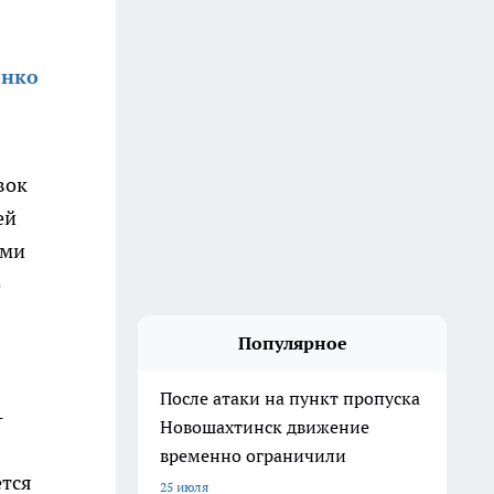
енко
вок
ей
ями
о
Популярное
После атаки на пункт пропуска
-
Новошахтинск движение
временно ограничили
ется
25 июля