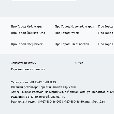
Про Город Чебоксары
Про Город Новочебоксарск
Про Город
Про Город Йошкар-Ола
Про Город Курск
Про Город
Про Город Дзержинск
Про Город Владивосток
Про Город
Заказать рекламу
О нас
Редакционная политика
Учредитель: ИП КАРЕЛИН Н.Ю.
Главный редактор: Карелин Никита Юрьевич
Адрес: 424000, Республика Марий Эл, г. Йошкар-Ола, ул. Палантая, д. 63
Редакция: 31-40-60, pgorod12@mail.ru
Рекламный отдел: 8-927-680-46-20? 8-927-680-46-10, mari@pg12.ru