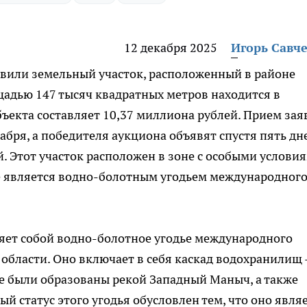
12 декабря 2025
Игорь Савч
авили земельный участок, расположенный в районе
адью 147 тысяч квадратных метров находится в
бъекта составляет 10,37 миллиона рублей. Прием зая
кабря, а победителя аукциона объявят спустя пять дн
 Этот участок расположен в зоне с особыми услови
е является водно-болотным угодьем международног
яет собой водно-болотное угодье международного
области. Оно включает в себя каскад водохранилищ 
е были образованы рекой Западный Маныч, а также
й статус этого угодья обусловлен тем, что оно явля