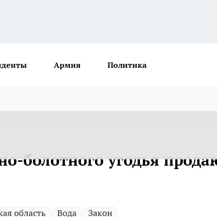
иденты
Армия
Политика
дно-болотного угодья прода
кая область
Вода
Закон