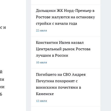
Дольщики ЖК Норд-Премьер в
Ростове жалуются на остановку
стройки с начала года
с и
22 июля
Константин Ивлев назвал
Центральный рынок Ростова
лучшим в России
10 июля
ей
Погибшего на СВО Андрея
ли
Пичугина похоронят с
ии
воинскими почестями в
6
Каменске
12 июля