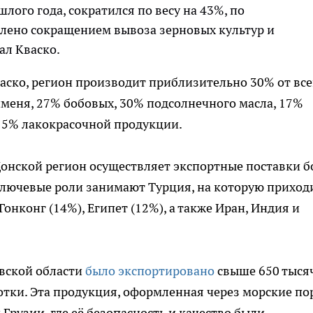
лого года, сократился по весу на 43%, по
влено сокращением вывоза зерновых культур и
ал Кваско.
ско, регион производит приблизительно 30% от все
меня, 27% бобовых, 30% подсолнечного масла, 17%
 15% лакокрасочной продукции.
 Донской регион осуществляет экспортные поставки б
 ключевые роли занимают Турция, на которую приход
онконг (14%), Египет (12%), а также Иран, Индия и
овской области
было экспортировано
свыше 650 тыся
отки. Эта продукция, оформленная через морские по
Грузии, где её безопасность и качество были