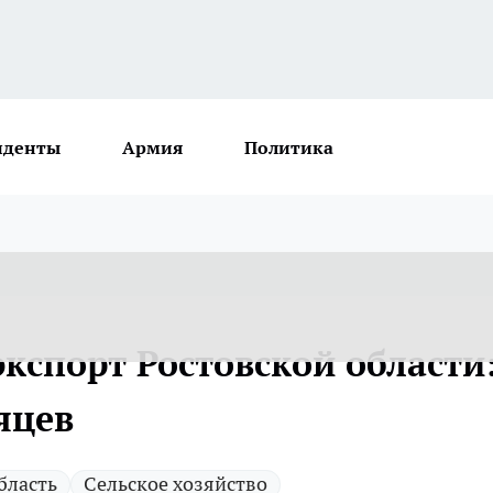
иденты
Армия
Политика
кспорт Ростовской области
яцев
бласть
Сельское хозяйство