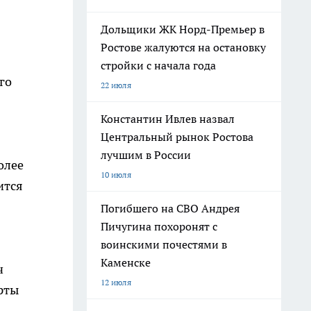
Дольщики ЖК Норд-Премьер в
Ростове жалуются на остановку
стройки с начала года
го
22 июля
Константин Ивлев назвал
Центральный рынок Ростова
лучшим в России
олее
10 июля
ится
Погибшего на СВО Андрея
Пичугина похоронят с
воинскими почестями в
Каменске
ч
12 июля
рты