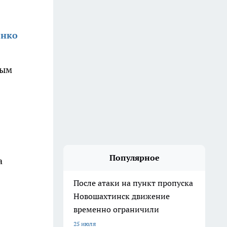
енко
ным
Популярное
а
После атаки на пункт пропуска
Новошахтинск движение
временно ограничили
25 июля