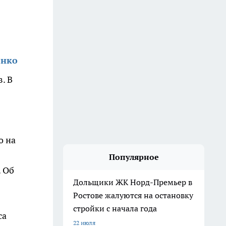
енко
. В
о на
Популярное
. Об
Дольщики ЖК Норд-Премьер в
Ростове жалуются на остановку
стройки с начала года
са
22 июля