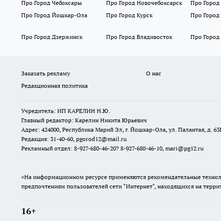
Про Город Чебоксары
Про Город Новочебоксарск
Про Город
Про Город Йошкар-Ола
Про Город Курск
Про Город
Про Город Дзержинск
Про Город Владивосток
Про Город
Заказать рекламу
О нас
Редакционная политика
Учредитель: ИП КАРЕЛИН Н.Ю.
Главный редактор: Карелин Никита Юрьевич
Адрес: 424000, Республика Марий Эл, г. Йошкар-Ола, ул. Палантая, д. 63
Редакция: 31-40-60, pgorod12@mail.ru
Рекламный отдел: 8-927-680-46-20? 8-927-680-46-10, mari@pg12.ru
«На информационном ресурсе применяются рекомендательные техноло
предпочтениям пользователей сети "Интернет", находящихся на терр
16+