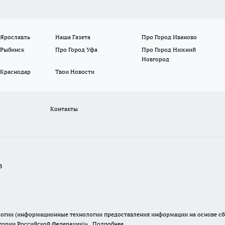
 Ярославль
Наша Газета
Про Город Иваново
 Рыбинск
Про Город Уфа
Про Город Нижний
Новгород
 Краснодар
Твои Новости
Контакты
В
гии (информационные технологии предоставления информации на основе сбор
итории Российской Федерации)».
Подробнее