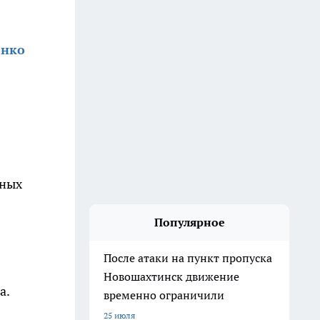
енко
нных
Популярное
После атаки на пункт пропуска
Новошахтинск движение
а.
временно ограничили
25 июля