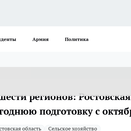
иденты
Армия
Политика
 шести регионов: Ростовская
огоднюю подготовку с октяб
стовская область
Сельское хозяйство