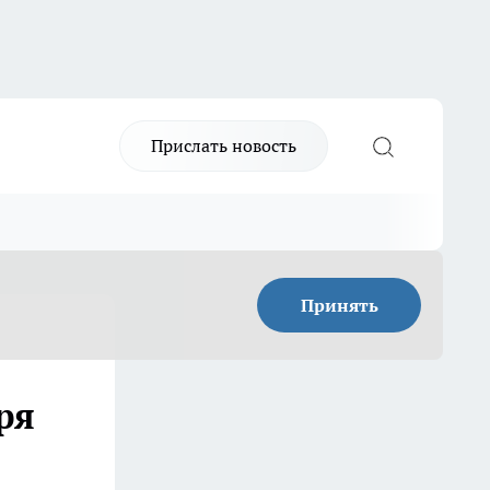
Прислать новость
Принять
ря