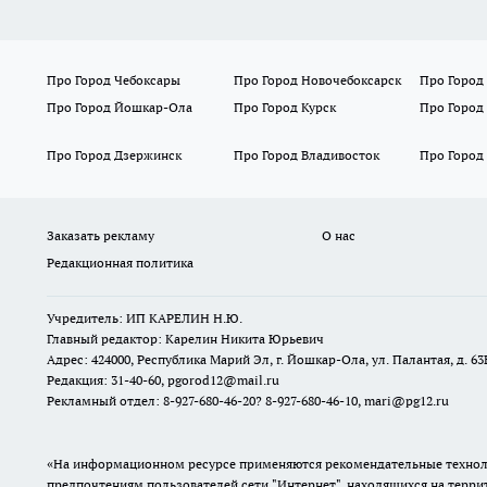
Про Город Чебоксары
Про Город Новочебоксарск
Про Город
Про Город Йошкар-Ола
Про Город Курск
Про Город
Про Город Дзержинск
Про Город Владивосток
Про Город
Заказать рекламу
О нас
Редакционная политика
Учредитель: ИП КАРЕЛИН Н.Ю.
Главный редактор: Карелин Никита Юрьевич
Адрес: 424000, Республика Марий Эл, г. Йошкар-Ола, ул. Палантая, д. 63
Редакция: 31-40-60, pgorod12@mail.ru
Рекламный отдел: 8-927-680-46-20? 8-927-680-46-10, mari@pg12.ru
«На информационном ресурсе применяются рекомендательные техноло
предпочтениям пользователей сети "Интернет", находящихся на терр