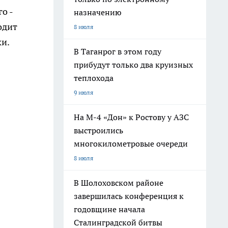
о -
назначению
одит
8 июля
ки.
В Таганрог в этом году
прибудут только два круизных
теплохода
9 июля
На М-4 «Дон» к Ростову у АЗС
выстроились
многокилометровые очереди
8 июля
В Шолоховском районе
завершилась конференция к
годовщине начала
Сталинградской битвы