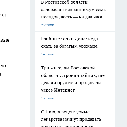
В Ростовской области
задержали как минимум семь
ход
поездов, часть — на два часа
25 июля
Грибные точки Дона: куда
овые
ехать за богатым урожаем
14 июля
м с
Три жителям Ростовской
в
области устроили тайник, где
делали оружие и продавали
через Интернет
13 июля
С 1 июля рецептурные
лекарства начнут продавать
только по электронному