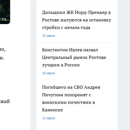
Дольщики ЖК Норд-Премьер в
.ru
Ростове жалуются на остановку
стройки с начала года
22 июля
о,
Константин Ивлев назвал
Центральный рынок Ростова
и.
лучшим в России
10 июля
Погибшего на СВО Андрея
Пичугина похоронят с
ожай
воинскими почестями в
Каменске
12 июля