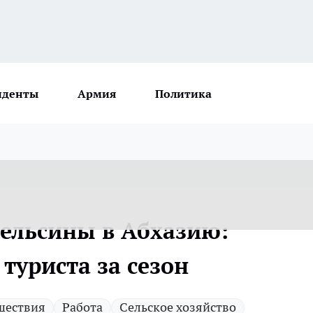
иденты
Армия
Политика
пельсины в Абхазию:
туриста за сезон
шествия
Работа
Сельское хозяйство