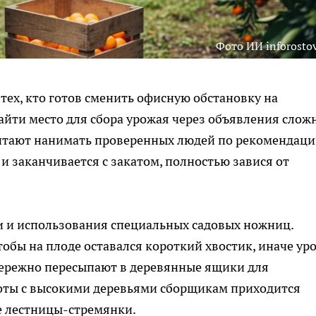
Фото ИИ inforostov
тех, кто готов сменить офисную обстановку на
айти место для сбора урожая через объявления сложн
итают нанимать проверенных людей по рекомендаци
 и заканчивается с закатом, полностью завися от
и и использования специальных садовых ножниц.
тобы на плоде оставался короткий хвостик, иначе ур
бережно пересыпают в деревянные ящики для
оты с высокими деревьями сборщикам приходится
е лестницы-стремянки.