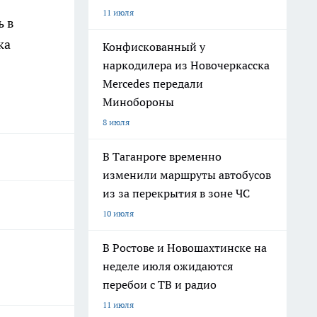
11 июля
ь в
ка
Конфискованный у
наркодилера из Новочеркасска
Mercedes передали
Минобороны
8 июля
В Таганроге временно
изменили маршруты автобусов
из за перекрытия в зоне ЧС
10 июля
В Ростове и Новошахтинске на
неделе июля ожидаются
перебои с ТВ и радио
11 июля