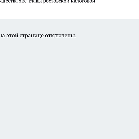
ущества экс-главы ростовской налоговой
а этой странице отключены.