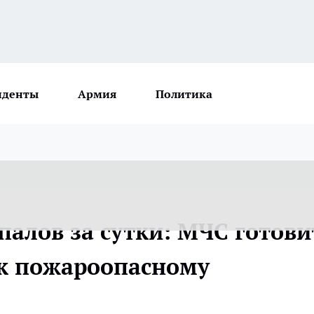
иденты
Армия
Политика
палов за сутки: МЧС готови
 к пожароопасному