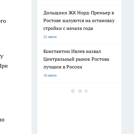
Дольщики ЖК Норд-Премьер в
ого
Ростове жалуются на остановку
стройки с начала года
22 июля
о
Константин Ивлев назвал
ГУ
Центральный рынок Ростова
 При
лучшим в России
10 июля
Погибшего на СВО Андрея
Пичугина похоронят с
воинскими почестями в
Каменске
по
12 июля