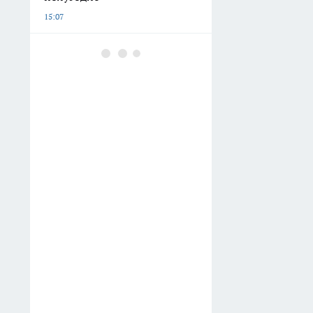
15:07
Диспансеризация пожилых
жителей Дона с акцентом на
скрытые болезни продлится
до 21 августа
14:45
Ростовская область стала
лидером по доле сельских
жителей среди малоимущих
14:24
В Азовском море тестируют
сети от медуз для пляжей и
прибрежного лова
13:44