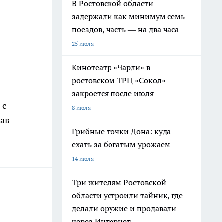
В Ростовской области
задержали как минимум семь
поездов, часть — на два часа
25 июля
Кинотеатр «Чарли» в
ростовском ТРЦ «Сокол»
закроется после июля
 с
8 июля
рав
Грибные точки Дона: куда
ехать за богатым урожаем
14 июля
Три жителям Ростовской
области устроили тайник, где
делали оружие и продавали
через Интернет