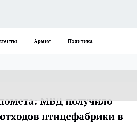
иденты
Армия
Политика
помета: МВД получило
 отходов птицефабрики в