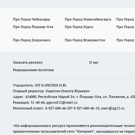
Про Город Чебоксары
Про Город Новочебоксарск
Про Город
Про Город Йошкар-Ола
Про Город Курск
Про Город
Про Город Дзержинск
Про Город Владивосток
Про Город
Заказать рекламу
О нас
Редакционная политика
Учредитель: ИП КАРЕЛИН Н.Ю.
Главный редактор: Карелин Никита Юрьевич
Адрес: 424000, Республика Марий Эл, г. Йошкар-Ола, ул. Палантая, д. 63
Редакция: 31-40-60, pgorod12@mail.ru
Рекламный отдел: 8-927-680-46-20? 8-927-680-46-10, mari@pg12.ru
«На информационном ресурсе применяются рекомендательные техноло
предпочтениям пользователей сети "Интернет", находящихся на терр