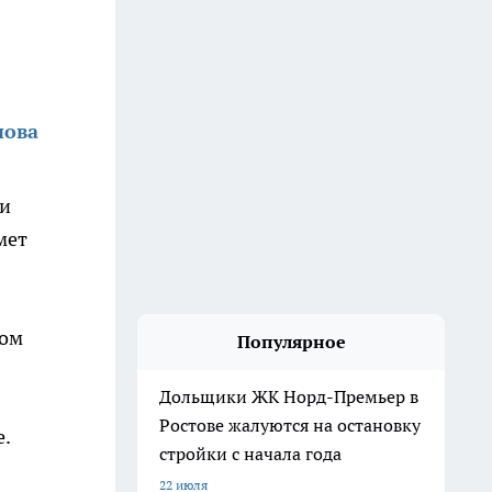
нова
ти
мет
том
Популярное
Дольщики ЖК Норд-Премьер в
Ростове жалуются на остановку
.
стройки с начала года
22 июля