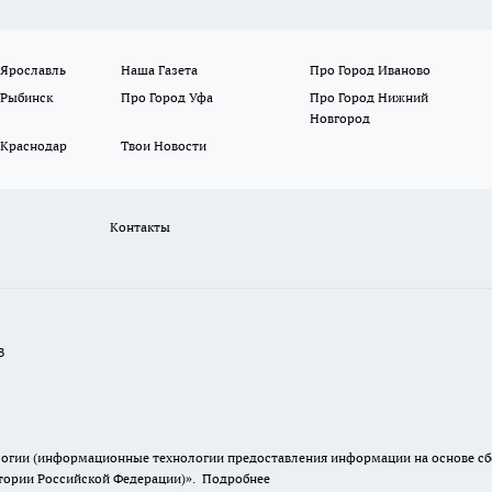
 Ярославль
Наша Газета
Про Город Иваново
 Рыбинск
Про Город Уфа
Про Город Нижний
Новгород
 Краснодар
Твои Новости
Контакты
В
гии (информационные технологии предоставления информации на основе сбор
итории Российской Федерации)».
Подробнее