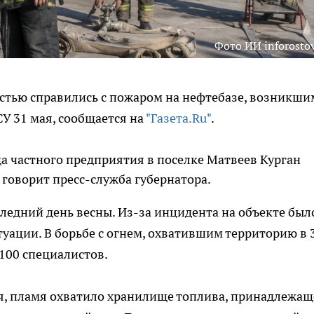
Фото ИИ inforostov
стью справились с пожаром на нефтебазе, возникши
СУ 31 мая, сообщается на
"Газета.Ru"
.
а частного предприятия в поселке Матвеев Курган
 говорит пресс-служба губернатора.
ледний день весны. Из-за инцидента на объекте был
уации. В борьбе с огнем, охватившим территорию в 
 100 специалистов.
я, пламя охватило хранилище топлива, принадлежащ