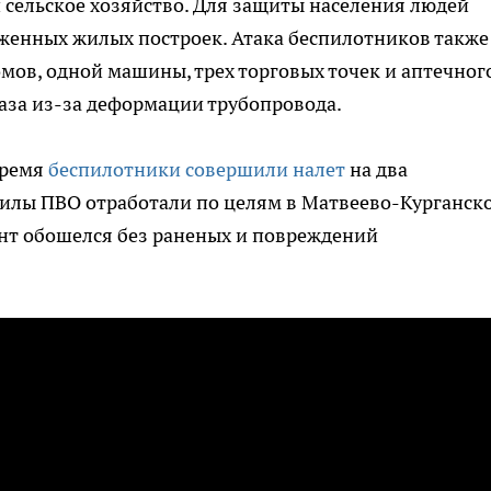
сельское хозяйство. Для защиты населения людей
женных жилых построек. Атака беспилотников также
мов, одной машины, трех торговых точек и аптечног
газа из-за деформации трубопровода.
время
беспилотники совершили налет
на два
Силы ПВО отработали по целям в Матвеево-Курганск
ент обошелся без раненых и повреждений