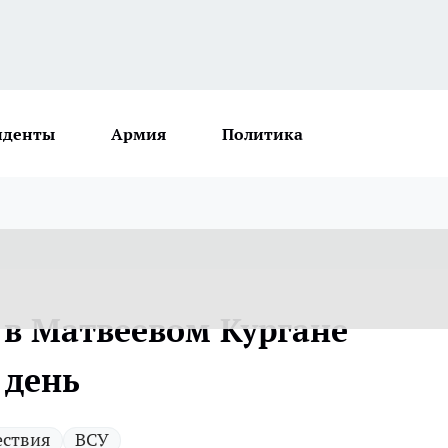
иденты
Армия
Политика
 в Матвеевом Кургане
 день
ствия
ВСУ