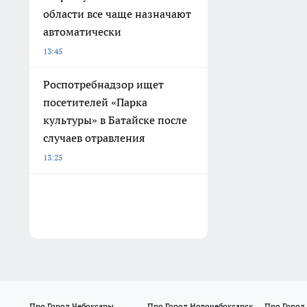
области все чаще назначают
автоматически
13:45
Роспотребнадзор ищет
посетителей «Парка
культуры» в Батайске после
случаев отравления
13:25
Про Город Чебоксары
Про Город Новочебоксарск
Про Город