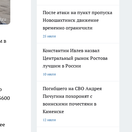
После атаки на пункт пропуска
.ru
Новошахтинск движение
временно ограничили
25 июля
м в
Константин Ивлев назвал
Центральный рынок Ростова
лучшим в России
10 июля
Погибшего на СВО Андрея
о
Пичугина похоронят с
3600
воинскими почестями в
Каменске
12 июля
ее