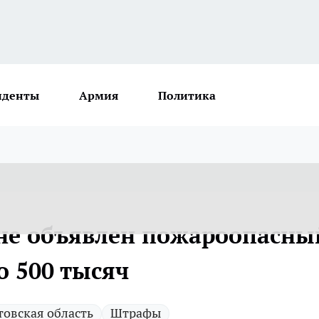
иденты
Армия
Политика
не объявлен пожароопасны
о 500 тысяч
товская область
Штрафы