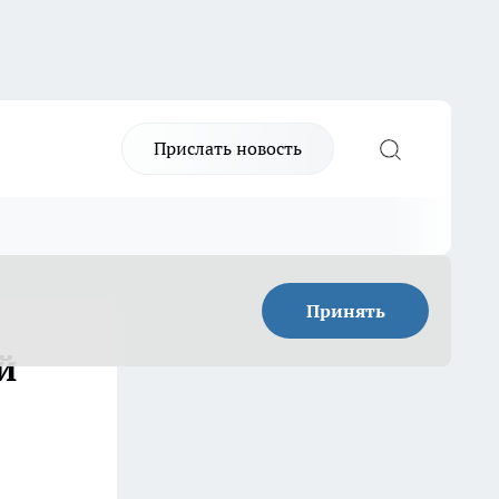
Прислать новость
Принять
й