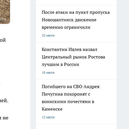
После атаки на пункт пропуска
.ru
Новошахтинск движение
временно ограничили
25 июля
кой
Константин Ивлев назвал
Центральный рынок Ростова
лучшим в России
10 июля
е
Погибшего на СВО Андрея
Пичугина похоронят с
лей.
воинскими почестями в
Каменске
и не
12 июля