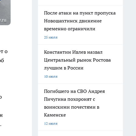
После атаки на пункт пропуска
.ru
Новошахтинск движение
временно ограничили
25 июля
т о
Константин Ивлев назвал
Центральный рынок Ростова
об
лучшим в России
10 июля
Погибшего на СВО Андрея
о
Пичугина похоронят с
воинскими почестями в
н
Каменске
.
12 июля