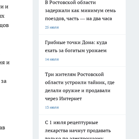
В Ростовской области
и и
задержали как минимум семь
ых
поездов, часть — на два часа
ьцов
25 июля
Грибные точки Дона: куда
ехать за богатым урожаем
14 июля
ия и
Три жителям Ростовской
 за
области устроили тайник, где
делали оружие и продавали
через Интернет
13 июля
С 1 июля рецептурные
ав
лекарства начнут продавать
только по электронному