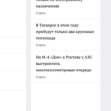
назначению
8 июля
В Таганрог в этом году
прибудут только два круизных
теплохода
9 июля
На М-4 «Дон» к Ростову у АЗС
выстроились
многокилометровые очереди
8 июля