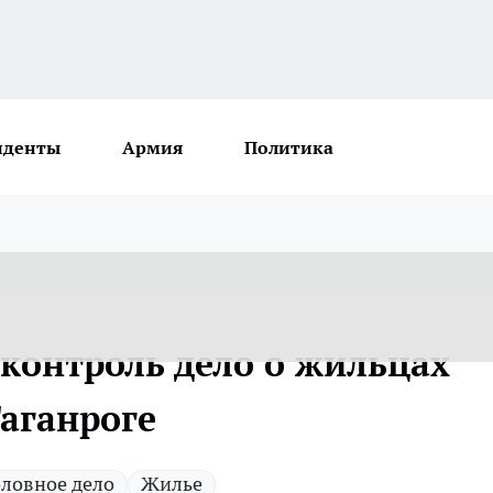
иденты
Армия
Политика
 контроль дело о жильцах
Таганроге
оловное дело
Жилье