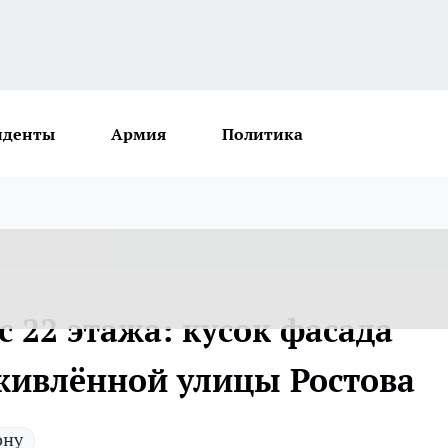
иденты
Армия
Политика
с 22 этажа: кусок фасада
оживлённой улицы Ростова
ону