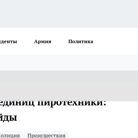
иденты
Армия
Политика
 единиц пиротехники:
ейды
олиция
Происшествия