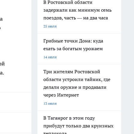
В Ростовской области
задержали как минимум семь
поездов, часть — на два часа
а
25 июля
ю
Грибные точки Дона: куда
ехать за богатым урожаем
14 июля
ой
Три жителям Ростовской
а.
области устроили тайник, где
делали оружие и продавали
через Интернет
13 июля
В Таганрог в этом году
прибудут только два круизных
теплохода