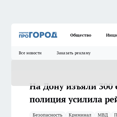
Общество
Инц
Все новости
Заказать рекламу
На Дону изъяли 300
полиция усилила р
Безопасность
Криминал
МВД
П