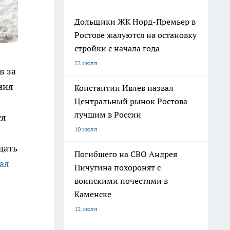
Дольщики ЖК Норд-Премьер в
.ru
Ростове жалуются на остановку
стройки с начала года
22 июля
в за
ния
Константин Ивлев назвал
Центральный рынок Ростова
лучшим в России
ся
10 июля
щать
Погибшего на СВО Андрея
ая
Пичугина похоронят с
воинскими почестями в
Каменске
12 июля