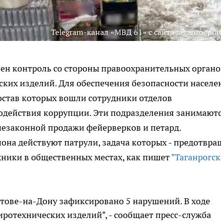
Telegram-канал «МВД 61» с сайта taganrogprav
лен контроль со стороны правоохранительных органо
ких изделий. Для обеспечения безопасности населе
остав которых вошли сотрудники отделов
одействия коррупции. Эти подразделения занимают
незаконной продажи фейерверков и петард.
она действуют патрули, задача которых - предотвра
ники в общественных местах, как пишет
"Таганрогск
остове-на-Дону зафиксировано 5 нарушений. В ходе
иротехнических изделий", - сообщает пресс-служба