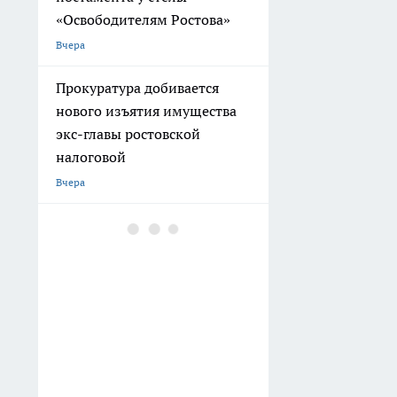
«Освободителям Ростова»
Вчера
Прокуратура добивается
нового изъятия имущества
экс-главы ростовской
налоговой
Вчера
В Таганроге проверили
колледжи: в авиационном
уже в этом году запустят
обучение дронам
Вчера
Индийских воробьёв в
Ростовской области приняли