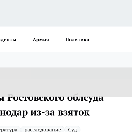
иденты
Армия
Политика
 Ростовского облсуда
нодар из-за взяток
уратура
расследование
Суд