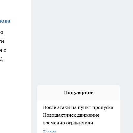
нова
но
ти
я с
С,
Популярное
После атаки на пункт пропуска
Новошахтинск движение
временно ограничили
25 июля