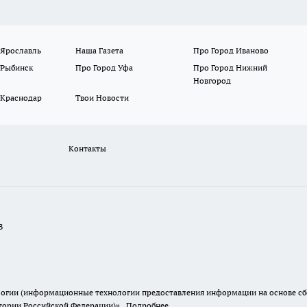
 Ярославль
Наша Газета
Про Город Иваново
 Рыбинск
Про Город Уфа
Про Город Нижний
Новгород
 Краснодар
Твои Новости
Контакты
В
гии (информационные технологии предоставления информации на основе сбор
итории Российской Федерации)».
Подробнее