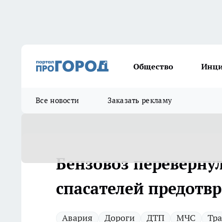
Общество
Инц
Все новости
Заказать рекламу
Бензовоз перевернул
спасателей предотв
Авария
Дороги
ДТП
МЧС
Тр