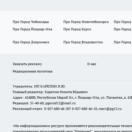
Про Город Чебоксары
Про Город Новочебоксарск
Про Город
Про Город Йошкар-Ола
Про Город Курск
Про Город
Про Город Дзержинск
Про Город Владивосток
Про Город
Заказать рекламу
О нас
Редакционная политика
Учредитель: ИП КАРЕЛИН Н.Ю.
Главный редактор: Карелин Никита Юрьевич
Адрес: 424000, Республика Марий Эл, г. Йошкар-Ола, ул. Палантая, д. 63
Редакция: 31-40-60, pgorod12@mail.ru
Рекламный отдел: 8-927-680-46-20? 8-927-680-46-10, mari@pg12.ru
«На информационном ресурсе применяются рекомендательные техноло
предпочтениям пользователей сети "Интернет", находящихся на терр