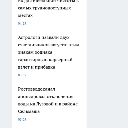
их для идеальной чистоты в
самых труднодоступных
местах
04:25
Астрологи назвали двух
счастливчиков августа: этим
знакам зодиака
гарантирован карьерный
взлет и прибавка
03:35
Ростовводоканал
анонсировал отключения
воды на Луговой и в районе
Сельмаша
03:05