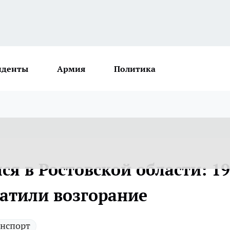
иденты
Армия
Политика
ся в Ростовской области: 19
ратили возгорание
анспорт