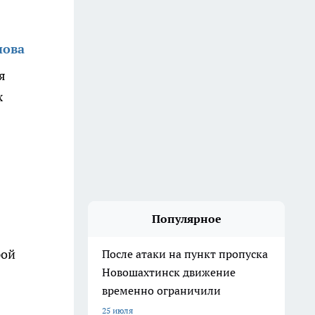
нова
я
х
Популярное
рой
После атаки на пункт пропуска
Новошахтинск движение
временно ограничили
25 июля