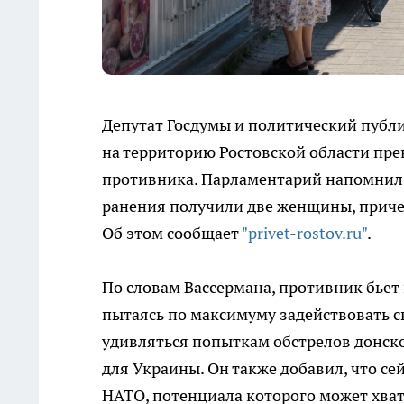
Депутат Госдумы и политический публ
на территорию Ростовской области пре
противника. Парламентарий напомнил о
ранения получили две женщины, причем
Об этом сообщает
"privet-rostov.ru"
.
По словам Вассермана, противник бьет 
пытаясь по максимуму задействовать св
удивляться попыткам обстрелов донск
для Украины. Он также добавил, что се
НАТО, потенциала которого может хват