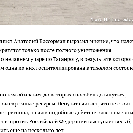
Фото ИИ inforostov
ицист Анатолий Вассерман выразил мнение, что нал
кратятся только после полного уничтожения
 недавнем ударе по Таганрогу, в результате которог
 одна из них госпитализирована в тяжелом состоян
по тем объектам, до которых способен дотянуться,
ои скромные ресурсы. Депутат считает, что не стоит
ого региона, назвав подобные действия закономерн
йчас против Российской Федерации выступает весь б
ить еще на несколько лет.