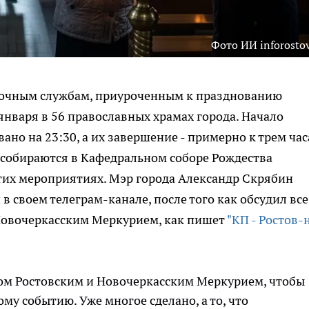
Фото ИИ inforostov
 ночным службам, приуроченным к празднованию
 января в 56 православных храмах города. Начало
но на 23:30, а их завершение - примерно к трем ча
 собираются в Кафедральном соборе Рождества
тих мероприятиях. Мэр города Александр Скрябин
 своем телеграм-канале, после того как обсудил все
Новочеркасским Меркурием, как пишет
"КП - Ростов-
том Ростовским и Новочеркасским Меркурием, чтобы
му событию. Уже многое сделано, а то, что