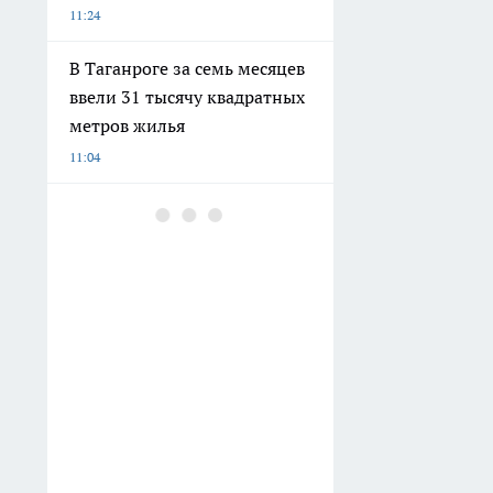
11:24
В Таганроге за семь месяцев
ввели 31 тысячу квадратных
метров жилья
11:04
В Ростовской области со
вторника усилится
активность пыльцы
амброзии
10:45
Всего пять минут сразу
после подъема: одна
привычка, которая
мгновенно переключает