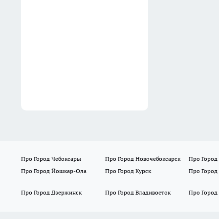
мозг на заработок
10:35
Про Город Чебоксары
Про Город Новочебоксарск
Про Город
Про Город Йошкар-Ола
Про Город Курск
Про Город
Про Город Дзержинск
Про Город Владивосток
Про Город