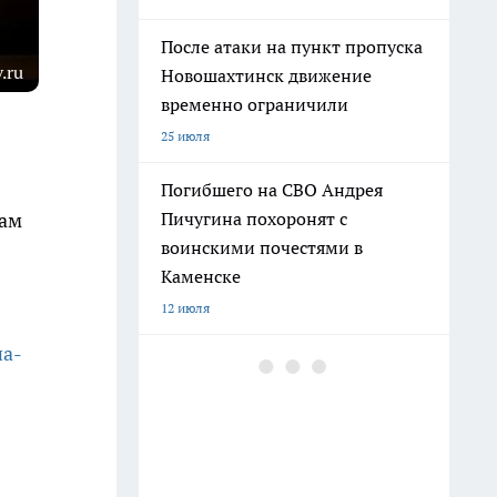
После атаки на пункт пропуска
.ru
Новошахтинск движение
временно ограничили
25 июля
Погибшего на СВО Андрея
Пичугина похоронят с
сам
воинскими почестями в
Каменске
12 июля
на-
В Ростовской области
задержали как минимум семь
поездов, часть — на два часа
25 июля