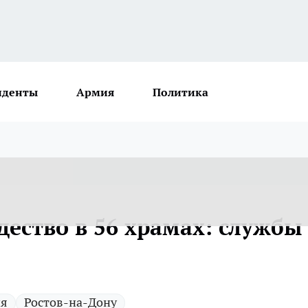
иденты
Армия
Политика
дество в 56 храмах: службы
ия
Ростов-на-Дону