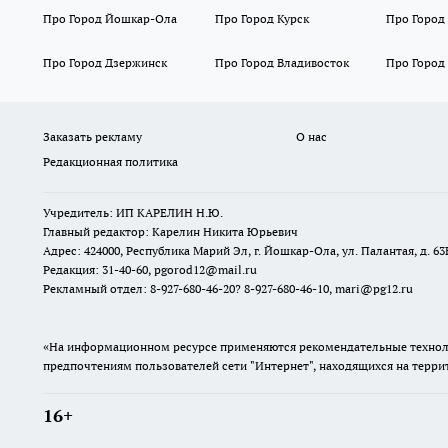
Про Город Йошкар-Ола
Про Город Курск
Про Город
Про Город Дзержинск
Про Город Владивосток
Про Город
Заказать рекламу
О нас
Редакционная политика
Учредитель: ИП КАРЕЛИН Н.Ю.
Главный редактор: Карелин Никита Юрьевич
Адрес: 424000, Республика Марий Эл, г. Йошкар-Ола, ул. Палантая, д. 63
Редакция: 31-40-60, pgorod12@mail.ru
Рекламный отдел: 8-927-680-46-20? 8-927-680-46-10, mari@pg12.ru
«На информационном ресурсе применяются рекомендательные техноло
предпочтениям пользователей сети "Интернет", находящихся на терр
16+