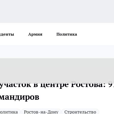
иденты
Армия
Политика
участок в центре Ростова: 9
омандиров
олитика
Ростов-на-Дону
Строительство