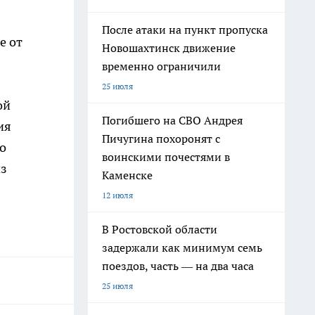
После атаки на пункт пропуска
е от
Новошахтинск движение
временно ограничили
25 июля
ой
Погибшего на СВО Андрея
ия
Пичугина похоронят с
о
воинскими почестями в
из
Каменске
12 июля
В Ростовской области
задержали как минимум семь
поездов, часть — на два часа
25 июля